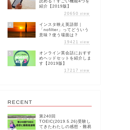
読める！すごい機能4つを
紹介【2019版】
20650
view
インスタ映え英語部｜
4
「nofilter」ってどういう
意味？使う場面は？
19421
view
オンライン英会話におすす
5
めヘッドセットを紹介しま
す【2019版】
17217
view
RECENT
第240回
TOEIC(2019.5.26)受験し
てきたわたしの感想・難易