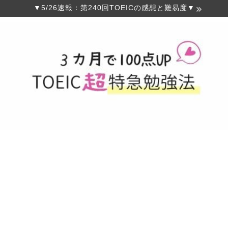
▼5/26速報：第240回TOEICの感想と難易度▼