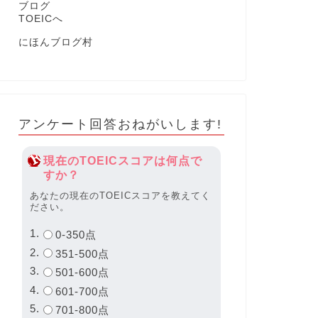
にほんブログ村
アンケート回答おねがいします!
現在のTOEICスコアは何点で
すか？
あなたの現在のTOEICスコアを教えてく
ださい。
0-350点
351-500点
501-600点
601-700点
701-800点