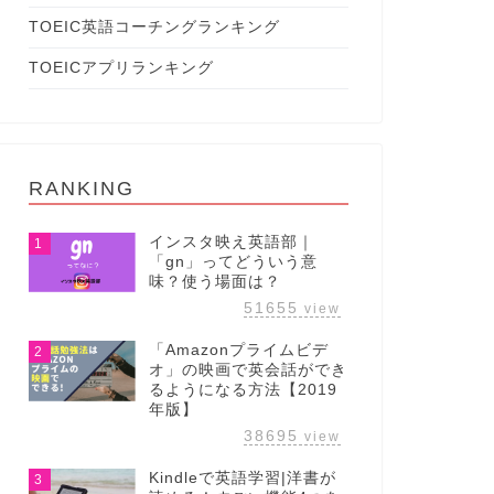
TOEIC英語コーチングランキング
TOEICアプリランキング
RANKING
インスタ映え英語部｜
1
「gn」ってどういう意
味？使う場面は？
51655
view
「Amazonプライムビデ
2
オ」の映画で英会話ができ
るようになる方法【2019
年版】
38695
view
Kindleで英語学習|洋書が
3