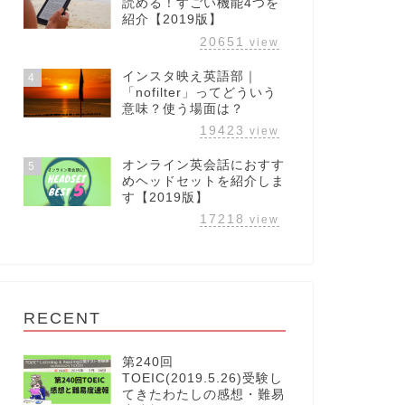
読める！すごい機能4つを
紹介【2019版】
20651
view
インスタ映え英語部｜
4
「nofilter」ってどういう
意味？使う場面は？
19423
view
オンライン英会話におすす
5
めヘッドセットを紹介しま
す【2019版】
17218
view
RECENT
第240回
TOEIC(2019.5.26)受験し
てきたわたしの感想・難易