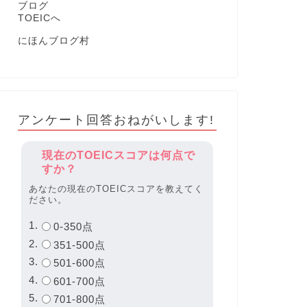
にほんブログ村
アンケート回答おねがいします!
現在のTOEICスコアは何点で
すか？
あなたの現在のTOEICスコアを教えてく
ださい。
0-350点
351-500点
501-600点
601-700点
701-800点