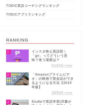
TOEIC英語コーチングランキング
TOEICアプリランキング
RANKING
インスタ映え英語部｜
1
「gn」ってどういう意
味？使う場面は？
51656
view
「Amazonプライムビデ
2
オ」の映画で英会話ができ
るようになる方法【2019
年版】
38696
view
Kindleで英語学習|洋書が
3