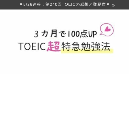
▼5/26速報：第240回TOEICの感想と難易度▼