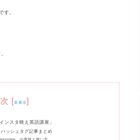
です。
す。
目次
[
]
非表示
インスタ映え英語講座」
語ハッシュタグ記事まとめ
wesome」の意味と使い方