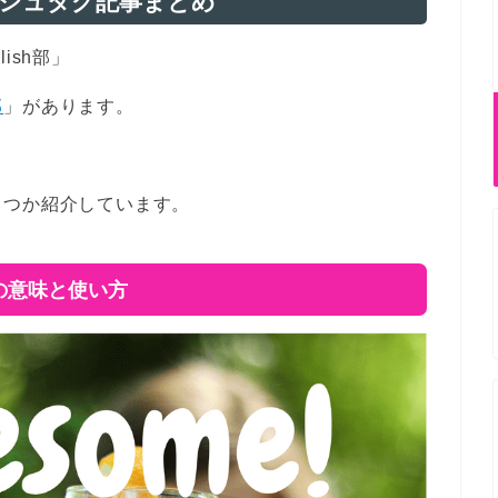
シュタグ記事まとめ
ish部」
部
」があります。
くつか紹介しています。
」の意味と使い方