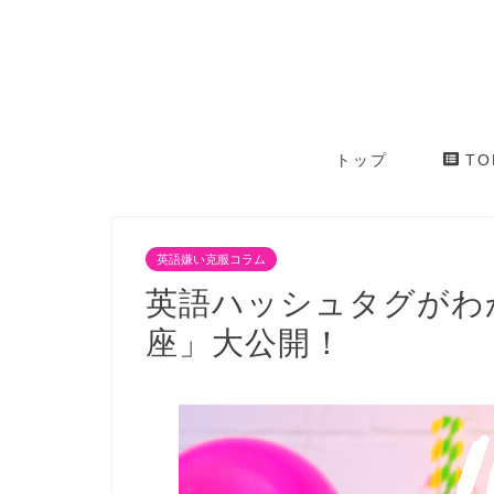
トップ
TO
英語嫌い克服コラム
英語ハッシュタグがわ
座」大公開！